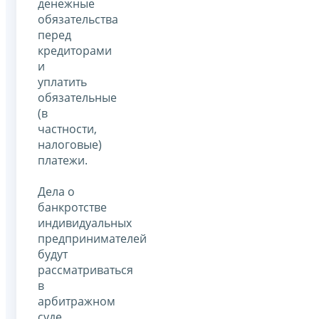
денежные
обязательства
перед
кредиторами
и
уплатить
обязательные
(в
частности,
налоговые)
платежи.
Дела о
банкротстве
индивидуальных
предпринимателей
будут
рассматриваться
в
арбитражном
суде,