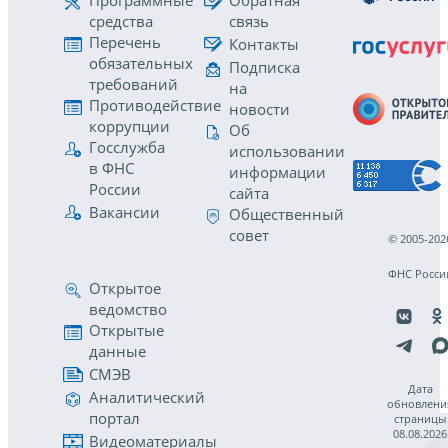
Программные
Обратная
средства
связь
Перечень
Контакты
обязательных
Подписка
требований
на
Противодействие
новости
коррупции
Об
Госслужба
использовании
в ФНС
информации
России
сайта
Вакансии
Общественный
совет
© 2005-202
ФНС Росси
Открытое
ведомство
Открытые
данные
СМЭВ
Дата
Аналитический
обновлени
портал
страницы
08.08.2026
Видеоматериалы