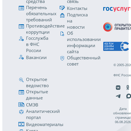
средства
связь
Перечень
Контакты
обязательных
Подписка
требований
на
Противодействие
новости
коррупции
Об
Госслужба
использовании
в ФНС
информации
России
сайта
Вакансии
Общественный
совет
© 2005-202
ФНС Росси
Открытое
ведомство
Открытые
данные
СМЭВ
Дата
Аналитический
обновлени
портал
страницы
06.08.2026
Видеоматериалы
Карта