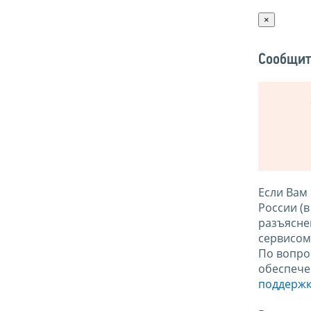
×
Сообщит
Если Вам
России (
разъясне
сервисо
По вопро
обеспече
поддержк