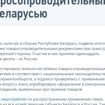
аросопроводительны
Беларусью
о налогам и сборам Республики Беларусь подвели итоги
ыми товаросопроводительными документами при транс
ретьей стороны. Участие в них приняли одиннадцать
 десять – из России.
отестирована технология обмена товаросопроводительн
сями в соответствии с национальными законодательст
окументооборота, а подписи проверялись с применени
х второго этапа апробировано оформление в электронн
хождений, выявленных при приемке товаров.
н мероприятий
по распространению применения схемы
на все хозяйствующие субъекты Беларуси и России. Так