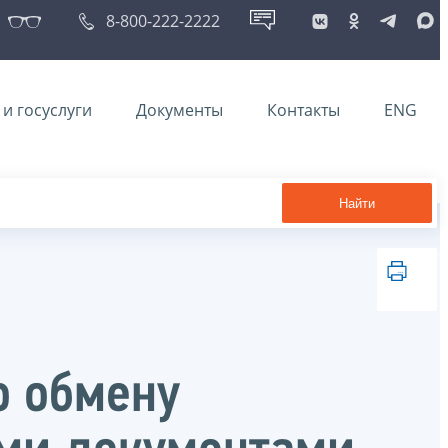
8-800-222-2222
и госуслуги
Документы
Контакты
ENG
Найти
о обмену