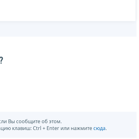
?
сли Вы сообщите об этом.
цию клавиш: Ctrl + Enter или нажмите
сюда
.