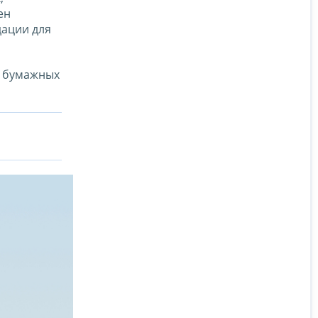
ен
дации для
я бумажных