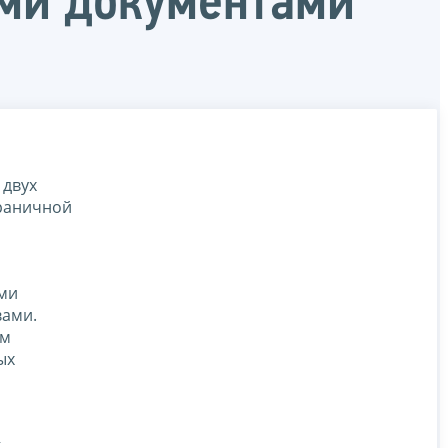
ми документами
 двух
граничной
ыми
вами.
ем
ых
,