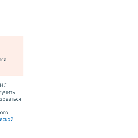
тся
ФНС
лучить
зоваться
ого
ческой