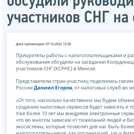
обсудили руководи
участников СНГ на
Дата публикации: 07.10.2022 15:30
Приоритеты работы с налогоплательщиками и раз
обслуживания обсудили на заседании Координаци
участников СНГ (КСРНС) в Минске.
Представители стран-участниц поделились своим
России
Даниил Егоров
, от налоговых служб во 
«От того, насколько качественно мы будем обме
созданию налоговых сервисов будет зависеть и то
Уже более 10 лет мы внедряем электронные серв
что во многом зависим от пожеланий людей и биз
экосистемы, которые позволят для нас быть боле
налогоплательщиков, как организаций, так и физи