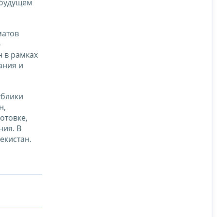
 будущем
матов
ю
н в рамках
ания и
ублики
н,
отовке,
ия. В
екистан.