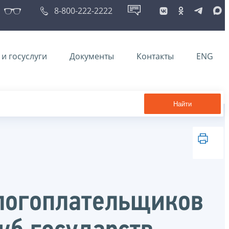
8-800-222-2222
и госуслуги
Документы
Контакты
ENG
Найти
логоплательщиков