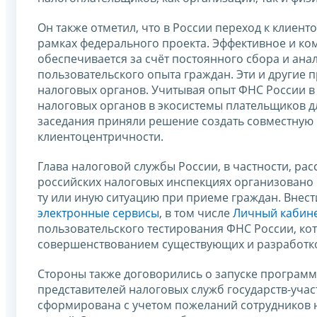
Он также отметил, что в России переход к клиен
рамках федерального проекта. Эффективное и ко
обеспечивается за счёт постоянного сбора и ана
пользовательского опыта граждан. Эти и другие 
налоговых органов. Учитывая опыт ФНС России в 
налоговых органов в экосистемы плательщиков д
заседания приняли решение создать совместную
клиентоцентричности.
Глава налоговой службы России, в частности, рас
российских налоговых инспекциях организовано 
ту или иную ситуацию при приеме граждан. Внес
электронные сервисы
, в том числе
Личн
ый кабин
пользовательского тестирования ФНС России, ко
совершенствованием существующих и разработко
Стороны также договорились о запуске програм
представителей налоговых служб государств-уча
сформирована с учетом пожеланий сотрудников на