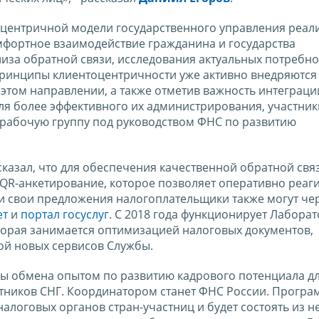
тоцентричной модели государственного управления реали
мфортное взаимодействие гражданина и государства
лиза обратной связи, исследования актуальных потребно
принципы клиентоцентричности уже активно внедряются 
этом направлении, а также отметив важность интеграци
ля более эффективного их администрирования, участник
 рабочую группу под руководством ФНС по развитию
сказал, что для обеспечения качественной обратной свя
QR-анкетирование, которое позволяет оперативно реаг
ти свои предложения налогоплательщики также могут че
ет
и
портал
гос
услуг
. С 2018 года функционирует Лабора
торая занимается оптимизацией налоговых документов,
й новых сервисов Службы.
мы обмена опытом по развитию кадрового потенциала д
стников СНГ. Координатором станет ФНС России. Програ
логовых органов стран-участниц и будет состоять из н