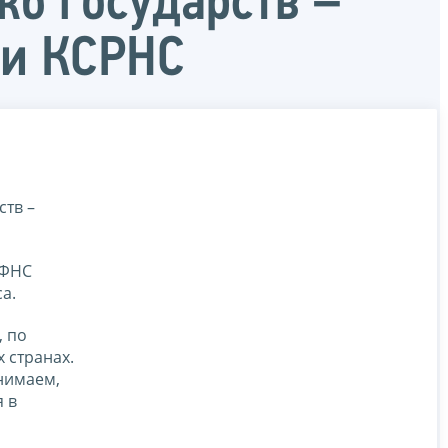
жб государств –
ии КСРНС
ств –
 ФНС
а.
, по
 странах.
нимаем,
я в