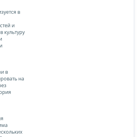
зуется в
стей и
в культуру
и
и
зи в
ировать на
рез
тория
ля
мма
ескольких