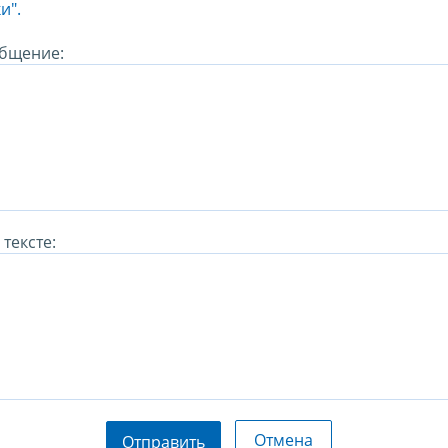
и".
бщение:
тексте:
Отмена
Отправить