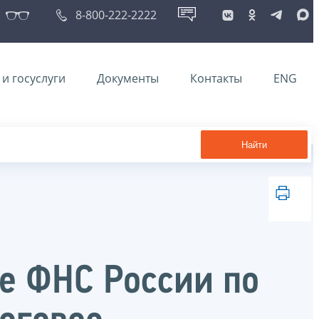
8-800-222-2222
и госуслуги
Документы
Контакты
ENG
Найти
те ФНС России по