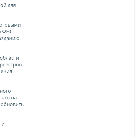
ой для
логовыми
а ФНС
созданию
 области
реестров,
рения
тного
 что на
зобновить
 и