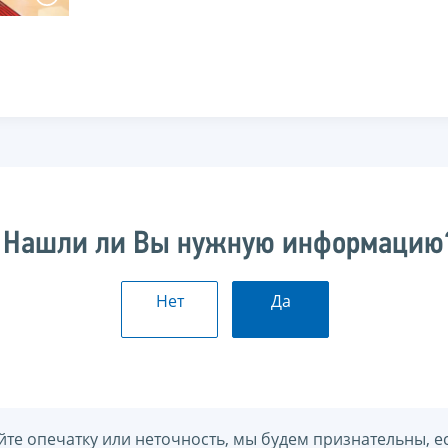
Нашли ли Вы нужную информацию
Нет
Да
йте опечатку или неточность, мы будем признательны, е