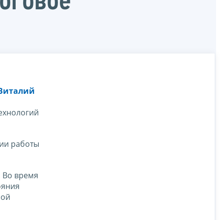
оговое
Виталий
о
ехнологий
нии работы
 Во время
ояния
ной