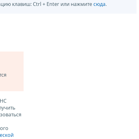
цию клавиш: Ctrl + Enter или нажмите
сюда
.
тся
ФНС
лучить
зоваться
ого
ческой