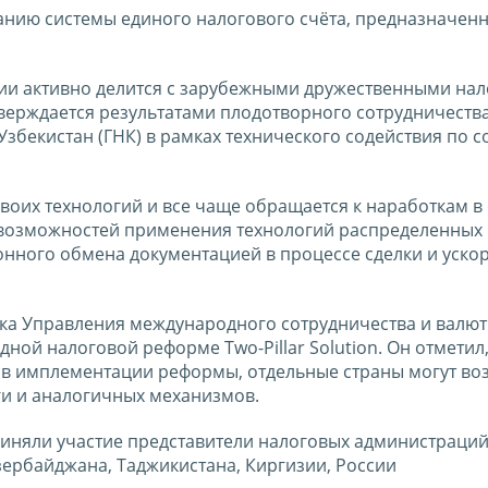
анию системы единого налогового счёта, предназначенн
ии активно делится с зарубежными дружественными на
верждается результатами плодотворного сотрудничеств
Узбекистан (ГНК) в рамках технического содействия по 
воих технологий и все чаще обращается к наработкам в
 возможностей применения технологий распределенных 
ронного обмена документацией в процессе сделки и уско
ика Управления международного сотрудничества и валю
ой налоговой реформе Two-Pillar Solution. Он отметил,
в имплементации реформы, отдельные страны могут во
ги и аналогичных механизмов.
иняли участие представители налоговых администраций
зербайджана, Таджикистана, Киргизии, России