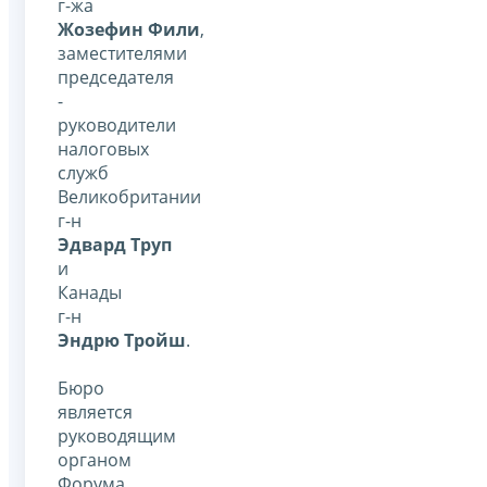
г-жа
Жозефин Фили
,
заместителями
председателя
-
руководители
налоговых
служб
Великобритании
г-н
Эдвард Труп
и
Канады
г-н
Эндрю Тройш
.
Бюро
является
руководящим
органом
Форума