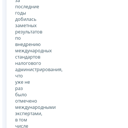
за
последние
годы
добилась
заметных
результатов
по
внедрению
международных
стандартов
налогового
администрирования,
что
уже не
раз
было
отмечено
международными
экспертами,
в том
числе