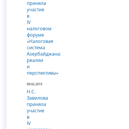
приняла
участие
в
IV
налоговом
форуме
«Налоговая
система
Азербайджана:
реалии
и
перспективы»
09.02.2015
Н.С.
Завилова
приняла
участие
в
IV