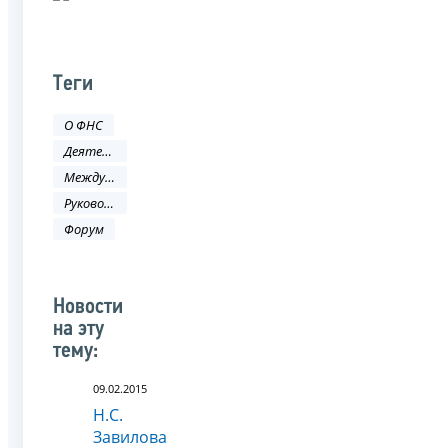
Теги
О ФНС
Деятельность ФНС
Международное сотрудничество
Руководитель ФНС России
Форум
Новости
на эту
тему:
09.02.2015
Н.С.
Завилова