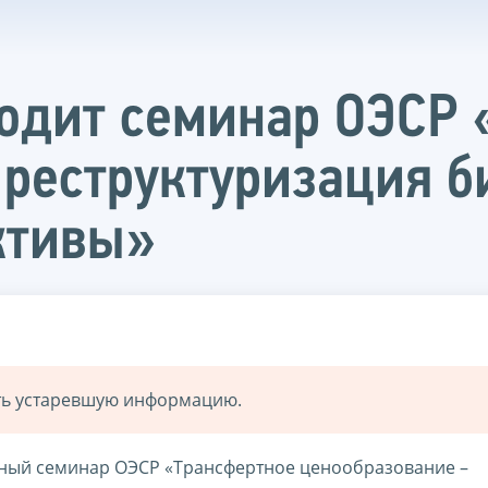
одит семинар ОЭСР 
 реструктуризация б
ктивы»
ать устаревшую информацию.
вный семинар ОЭСР «Трансфертное ценообразование –