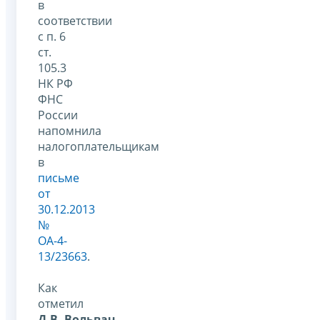
в
соответствии
с п. 6
ст.
105.3
НК РФ
ФНС
России
напомнила
налогоплательщикам
в
письме
от
30.12.2013
№
ОА-4-
13/23663
.
Как
отметил
Д.В. Вольвач
,