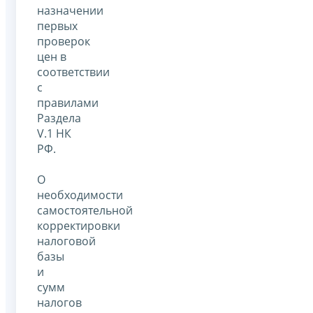
назначении
первых
проверок
цен в
соответствии
с
правилами
Раздела
V.1 НК
РФ.
О
необходимости
самостоятельной
корректировки
налоговой
базы
и
сумм
налогов