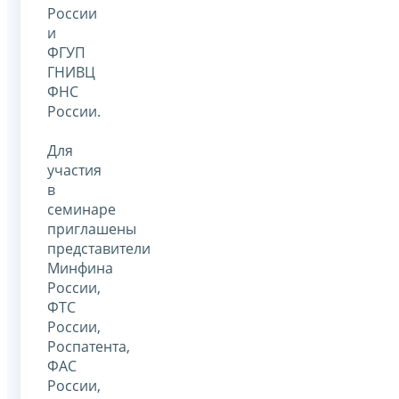
России
и
ФГУП
ГНИВЦ
ФНС
России.
Для
участия
в
семинаре
приглашены
представители
Минфина
России,
ФТС
России,
Роспатента,
ФАС
России,