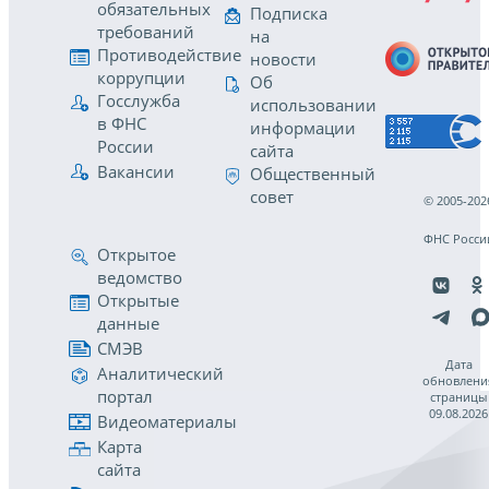
обязательных
Подписка
требований
на
Противодействие
новости
коррупции
Об
Госслужба
использовании
в ФНС
информации
России
сайта
Вакансии
Общественный
совет
© 2005-202
ФНС Росси
Открытое
ведомство
Открытые
данные
СМЭВ
Дата
Аналитический
обновлени
портал
страницы
09.08.2026
Видеоматериалы
Карта
сайта