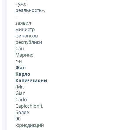
- уже
реальность»,
-
заявил
министр
финансов
республики
Сан-
Марино
г-н
Жан
Карло
Капиччиони
(Mr.
Gian
Carlo
Capicchioni).
Более
90
юрисдикций