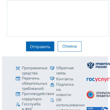
Отмена
Отправить
Программные
Обратная
средства
связь
Перечень
Контакты
обязательных
Подписка
требований
на
Противодействие
новости
коррупции
Об
Госслужба
использовании
в ФНС