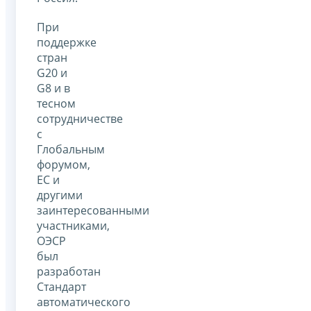
При
поддержке
стран
G20 и
G8 и в
тесном
сотрудничестве
с
Глобальным
форумом,
ЕС и
другими
заинтересованными
участниками,
ОЭСР
был
разработан
Стандарт
автоматического