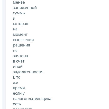
менее
заниженной
суммы
и
которая
на
момент
вынесения
решения
не
зачтена
в счет
иной
задолженности.
В то
же
время,
если у
налогоплательщика
есть