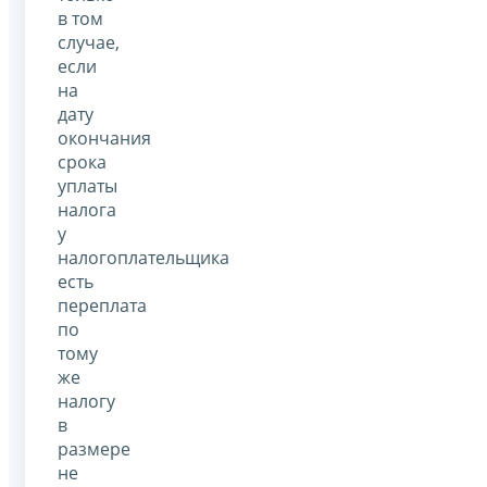
в том
случае,
если
на
дату
окончания
срока
уплаты
налога
у
налогоплательщика
есть
переплата
по
тому
же
налогу
в
размере
не