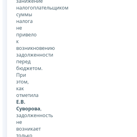
занижение
налогоплательщиком
суммы
налога
не
привело
к
возникновению
задолженности
перед
бюджетом.
При
этом,
как
отметила
Е.В.
Суворова
,
задолженность
не
возникает
только