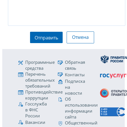
Отмена
Отправить
Программные
Обратная
средства
связь
Перечень
Контакты
обязательных
Подписка
требований
на
Противодействие
новости
коррупции
Об
Госслужба
использовании
в ФНС
информации
России
сайта
Вакансии
Общественный