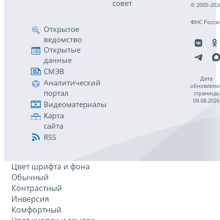
совет
© 2005-202
ФНС Росси
Открытое
ведомство
Открытые
данные
СМЭВ
Дата
Аналитический
обновлени
портал
страницы
09.08.2026
Видеоматериалы
Карта
сайта
RSS
Цвет шрифта и фона
Обычный
Контрастный
Инверсия
Комфортный