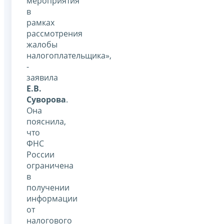
мероприятия
в
рамках
рассмотрения
жалобы
налогоплательщика»,
-
заявила
Е.В.
Суворова
.
Она
пояснила,
что
ФНС
России
ограничена
в
получении
информации
от
налогового