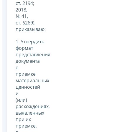
ст. 2194;
2018,
№ 41,
ст. 6269),
приказываю:
1. Утвердить
формат
представления
документа
о
приемке
материальных
ценностей
и
(или)
расхождениях,
выявленных
при их
приемке,