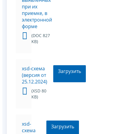
при их
приемке, в
электронной
форме
(DOC 827
KB)
xsd-схема
Загрузить
(версия от
25.12.2024)
(XSD 80
KB)
xsd-
Загрузить
схема