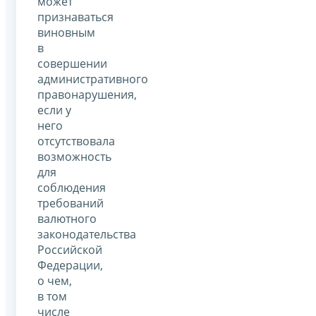
может
признаваться
виновным
в
совершении
административного
правонарушения,
если у
него
отсутствовала
возможность
для
соблюдения
требований
валютного
законодательства
Российской
Федерации,
о чем,
в том
числе