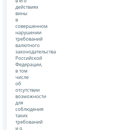
в его
действиях
вины
в
совершенном
нарушении
требований
валютного
законодательства
Российской
Федерации,
в том
числе
об
отсутствии
возможности
для
соблюдения
таких
требований
и о