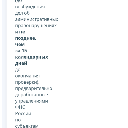
(до
возбуждения
дел об
административных
правонарушениях
и
не
позднее,
чем
за 15
календарных
дней
до
окончания
проверки),
предварительно
доработанные
управлениями
ФНС
России
по
субъектам