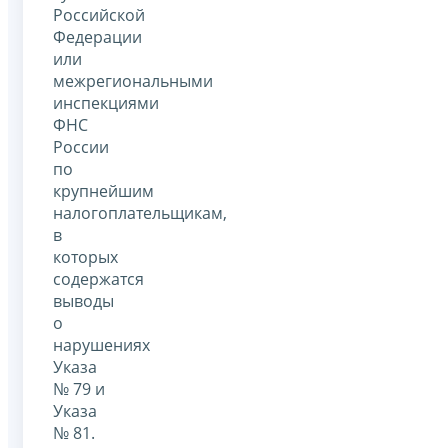
Российской
Федерации
или
межрегиональными
инспекциями
ФНС
России
по
крупнейшим
налогоплательщикам,
в
которых
содержатся
выводы
о
нарушениях
Указа
№ 79 и
Указа
№ 81.