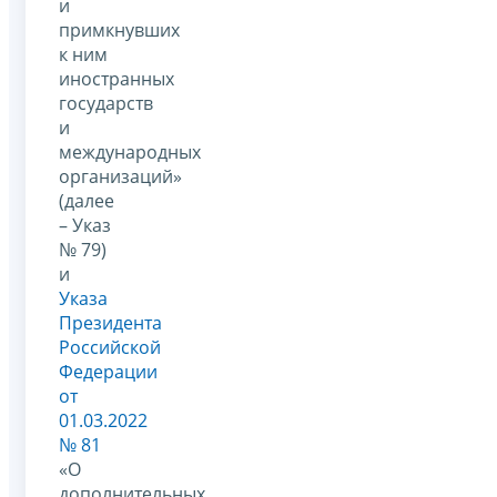
и
примкнувших
к ним
иностранных
государств
и
международных
организаций»
(далее
– Указ
№ 79)
и
Указа
Президента
Российской
Федерации
от
01.03.2022
№ 81
«О
дополнительных