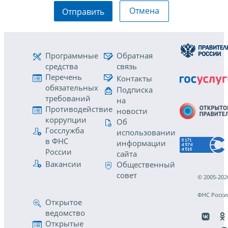
Отмена
Отправить
Программные
Обратная
средства
связь
Перечень
Контакты
обязательных
Подписка
требований
на
Противодействие
новости
коррупции
Об
Госслужба
использовании
в ФНС
информации
России
сайта
Вакансии
Общественный
совет
© 2005-202
ФНС Росси
Открытое
ведомство
Открытые