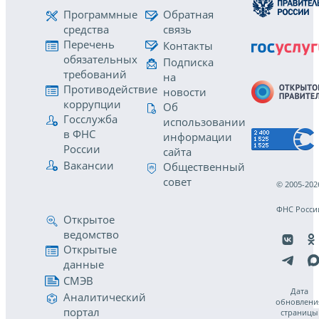
Программные
Обратная
средства
связь
Перечень
Контакты
обязательных
Подписка
требований
на
Противодействие
новости
коррупции
Об
Госслужба
использовании
в ФНС
информации
России
сайта
Вакансии
Общественный
совет
© 2005-202
ФНС Росси
Открытое
ведомство
Открытые
данные
СМЭВ
Дата
Аналитический
обновлени
портал
страницы