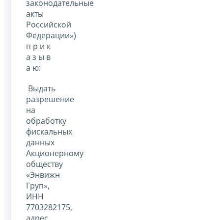
законодательные
акты
Российской
Федерации»)
п р и к
а з ы в
а ю:
Выдать
разрешение
на
обработку
фискальных
данных
Акционерному
обществу
«Энвижн
Груп»,
ИНН
7703282175,
адрес