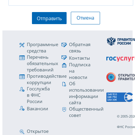
Отмена
Отправить
Программные
Обратная
средства
связь
Перечень
Контакты
обязательных
Подписка
требований
на
Противодействие
новости
коррупции
Об
Госслужба
использовании
в ФНС
информации
России
сайта
Вакансии
Общественный
совет
© 2005-202
ФНС Росси
Открытое