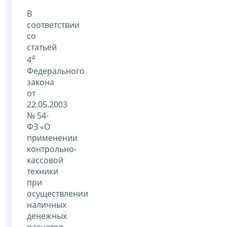
В
соответствии
со
статьей
4
4
Федерального
закона
от
22.05.2003
№ 54-
ФЗ «О
применении
контрольно-
кассовой
техники
при
осуществлении
наличных
денежных