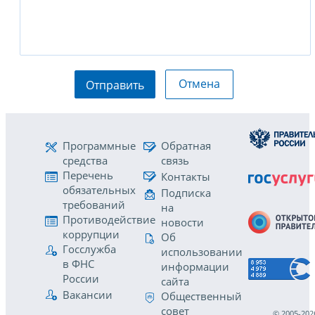
Отмена
Отправить
Программные
Обратная
средства
связь
Перечень
Контакты
обязательных
Подписка
требований
на
Противодействие
новости
коррупции
Об
Госслужба
использовании
в ФНС
информации
России
сайта
Вакансии
Общественный
совет
© 2005-202