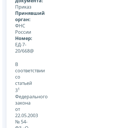
документа:
Приказ
Принявший
орган:
ФНС
России
Номер:
ЕД-7-
20/668@
В
соответствии
со
статьей
1
3
Федерального
закона
от
22.05.2003
№ 54-