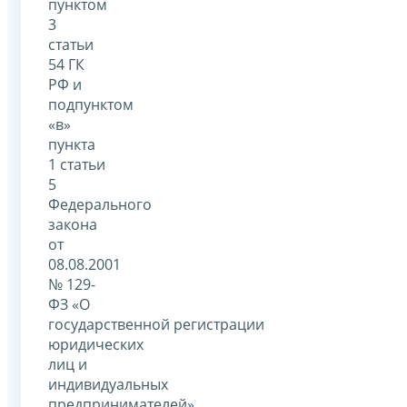
пунктом
3
статьи
54 ГК
РФ и
подпунктом
«в»
пункта
1 статьи
5
Федерального
закона
от
08.08.2001
№ 129-
ФЗ «О
государственной регистрации
юридических
лиц и
индивидуальных
предпринимателей»