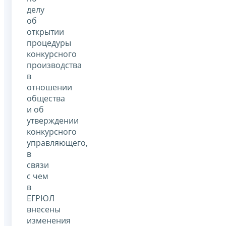
делу
об
открытии
процедуры
конкурсного
производства
в
отношении
общества
и об
утверждении
конкурсного
управляющего,
в
связи
с чем
в
ЕГРЮЛ
внесены
изменения