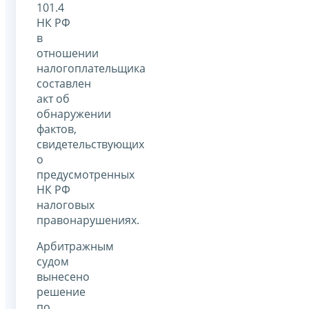
101.4
НК РФ
в
отношении
налогоплательщика
составлен
акт об
обнаружении
фактов,
свидетельствующих
о
предусмотренных
НК РФ
налоговых
правонарушениях.
Арбитражным
судом
вынесено
решение
по