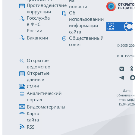
на
Противодействие
новости
коррупции
Об
Госслужба
использовании
в ФНС
информации
России
сайта
Вакансии
Общественный
совет
© 2005-202
ФНС Росси
Открытое
ведомство
Открытые
данные
СМЭВ
Дата
Аналитический
обновлени
портал
страницы
15.04.2026
Видеоматериалы
Карта
сайта
RSS