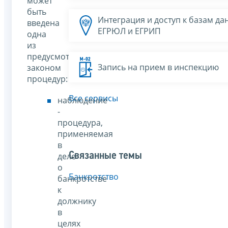
может
быть
Интеграция и доступ к базам да
введена
ЕГРЮЛ и ЕГРИП
одна
из
предусмотренных
Запись на прием в инспекцию
законом
процедур:
Все сервисы
наблюдение
-
процедура,
применяемая
в
Связанные темы
деле
о
Банкротство
банкротстве
к
должнику
в
целях