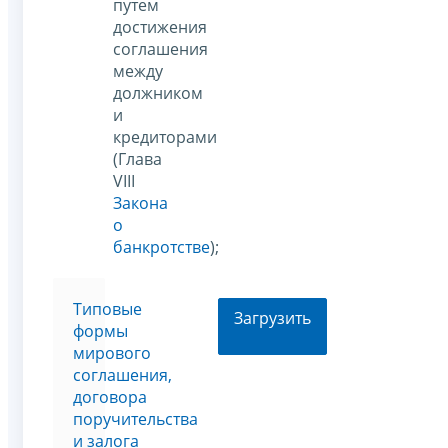
путем
достижения
соглашения
между
должником
и
кредиторами
(Глава
VIII
Закона
о
банкротстве
);
Типовые
Загрузить
формы
мирового
соглашения,
договора
поручительства
и залога