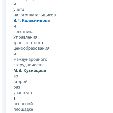
и
учета
налогоплательщиков
В.Г. Колесников
а
и
советника
Управления
трансфертного
ценообразования
и
международного
сотрудничества
М.В. Кузнецова
во
второй
раз
участвует
в
основной
площадке