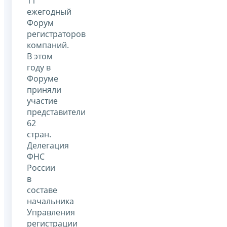
11
ежегодный
Форум
регистраторов
компаний.
В этом
году в
Форуме
приняли
участие
представители
62
стран.
Делегация
ФНС
России
в
составе
начальника
Управления
регистрации