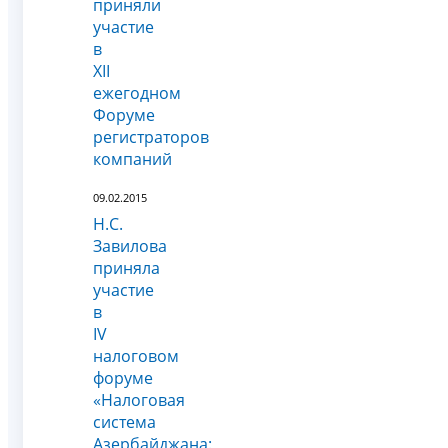
приняли
участие
в
XII
ежегодном
Форуме
регистраторов
компаний
09.02.2015
Н.С.
Завилова
приняла
участие
в
IV
налоговом
форуме
«Налоговая
система
Азербайджана: