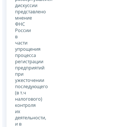
дискуссии
представлено
мнение
ФНС
России
в
части
упрощения
процесса
регистрации
предприятий
при
ужесточении
последующего
(в т.ч
налогового)
контроля
их
деятельности,
и в