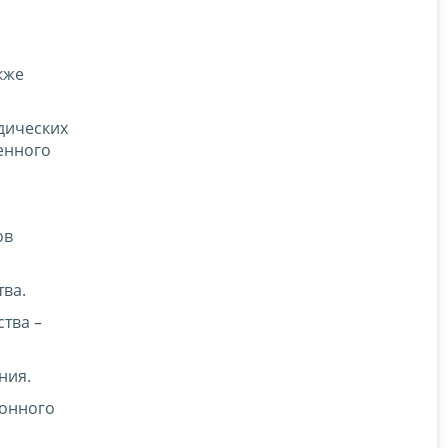
кже
дических
енного
ов
ва.
тва –
ния.
ионного