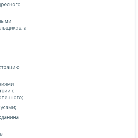
дресного
тными
льщиков, а
истрацию
ениями
твии с
опечного;
усами;
жданина
в