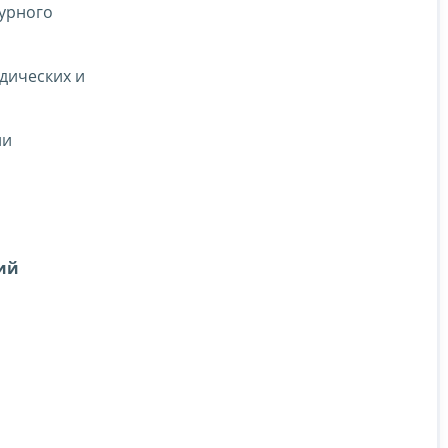
турного
дических и
ии
ий