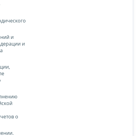
-
одического
ений и
едерации и
ва
ции,
ле
ю
олнению
йской
тчетов о
нении.