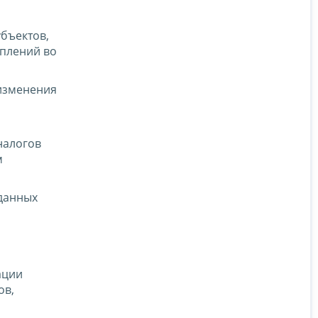
убъектов,
уплений во
 изменения
налогов
м
данных
ации
ов,