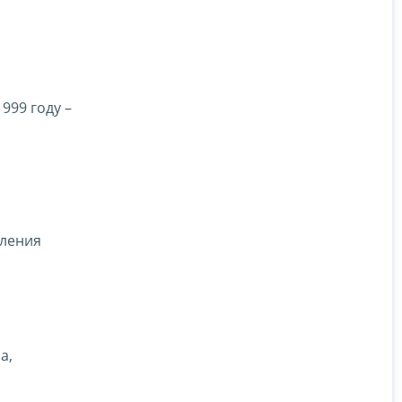
999 году –
вления
а,