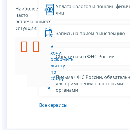
Уплата налогов и пошлин физич
Наиболее
лиц
часто
встречающиеся
ситуации:
Запись на прием в инспекцию
Я
Я
хочу
хочу
Обратиться в ФНС России
уплатить
оформить
сбор
льготу
по
Письма ФНС России, обязатель
сбору
для применения налоговыми
органами
Все сервисы