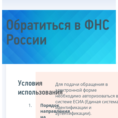
Обратиться в ФНС
России
Условия
Для подачи обращения в
электронной форме
использования
необходимо авторизоваться 
системе ЕСИА (Единая систем
Порядок
идентификации и
направления
аутентификации).
на