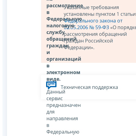
рассмотрение
Указанные требования
в
установлены пунктом 1 статьи
Федеральную
Федерального закона от
налоговую
02.05.2006 № 59-ФЗ
«О порядк
службу
рассмотрения обращений
обращений
граждан Российской
граждан
Федерации».
и
организаций
в
электронном
виде.
Техническая поддержка
Данный
сервис
предназначен
для
направления
в
Федеральную