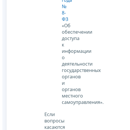
года
№
8-
ФЗ
«Об
обеспечении
доступа
к
информации
о
деятельности
государственных
органов
и
органов
местного
самоуправления».
Если
вопросы
касаются