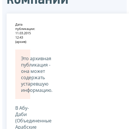
Дата
публикации:
11.03.2015
12:43
(архив)
Это архивная
публикация -
она может
содержать
устаревшую
информацию.
В Абу-
Даби
(Объединенные
Арабские