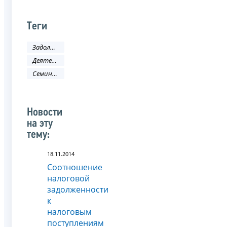
Теги
Задолженность и банкротство
Деятельность ФНС
Семинар
Новости
на эту
тему:
18.11.2014
Соотношение
налоговой
задолженности
к
налоговым
поступлениям