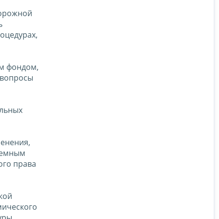
дорожной
ь
роцедурах,
м фондом,
 вопросы
ельных
менения,
лемным
ого права
кой
мического
уры