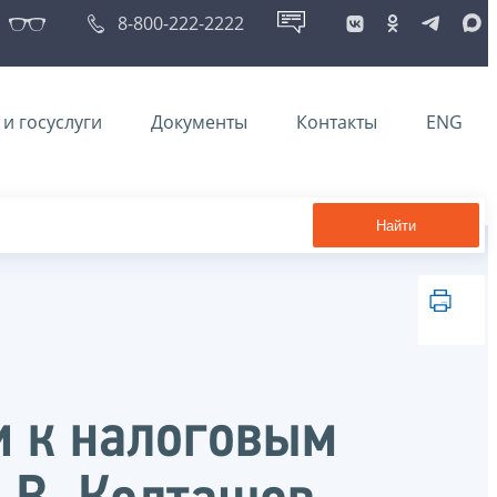
8-800-222-2222
и госуслуги
Документы
Контакты
ENG
Найти
и к налоговым