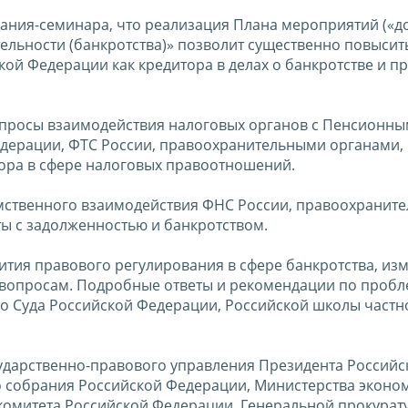
ания-семинара, что реализация Плана мероприятий («
ельности (банкротства)» позволит существенно повысит
ой Федерации как кредитора в делах о банкротстве и п
вопросы взаимодействия налоговых органов с Пенсионны
дерации, ФТС России, правоохранительными органами,
ора в сфере налоговых правоотношений.
мственного взаимодействия ФНС России, правоохранит
ты с задолженностью и банкротством.
ития правового регулирования в сфере банкротства, из
 вопросам. Подробные ответы и рекомендации по проб
о Суда Российской Федерации, Российской школы частн
ударственно-правового управления Президента Российс
 собрания Российской Федерации, Министерства эконо
комитета Российской Федерации, Генеральной прокурат