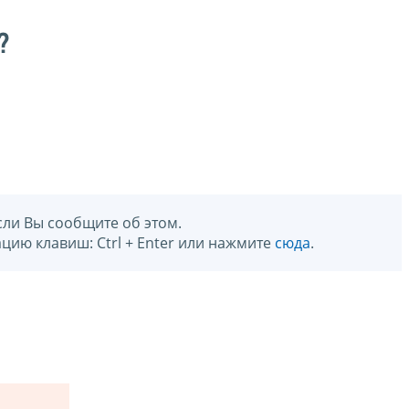
?
сли Вы сообщите об этом.
цию клавиш: Ctrl + Enter или нажмите
сюда
.