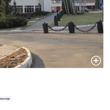
еминар