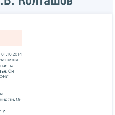
.В. Колташов
01.10.2014
развития.
упая на
вье. Он
 ФНС
за
нности. Он
ту.