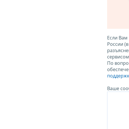
Если Вам
России (
разъясне
сервисо
По вопро
обеспече
поддержк
Ваше соо