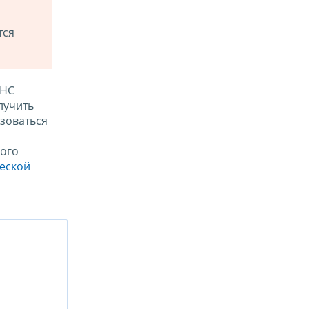
тся
ФНС
лучить
зоваться
ого
ческой