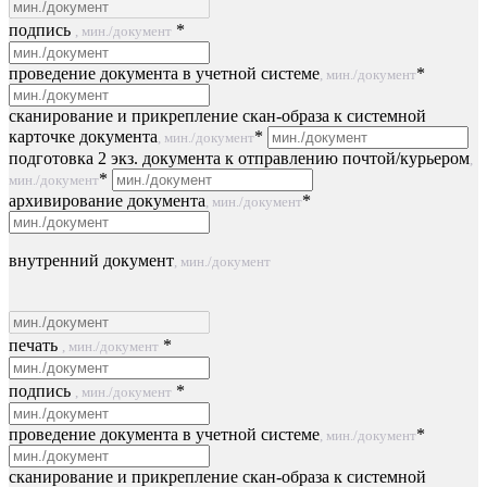
подпись
*
, мин./документ
проведение документа в учетной системе
*
, мин./документ
сканирование и прикрепление скан-образа к системной
карточке документа
*
, мин./документ
подготовка 2 экз. документа к отправлению почтой/курьером
,
*
мин./документ
архивирование документа
*
, мин./документ
внутренний документ
, мин./документ
печать
*
, мин./документ
подпись
*
, мин./документ
проведение документа в учетной системе
*
, мин./документ
сканирование и прикрепление скан-образа к системной