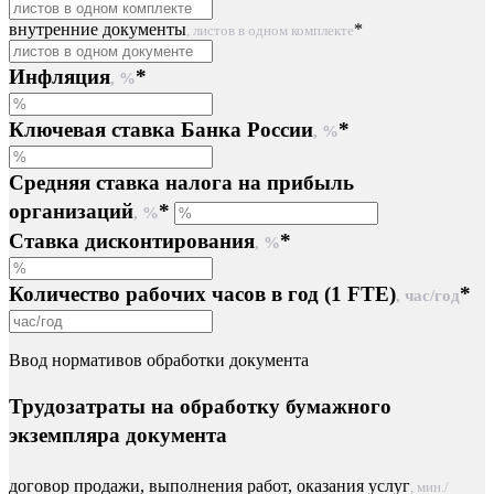
внутренние документы
*
, листов в одном комплекте
Инфляция
*
, %
Ключевая ставка Банка России
*
, %
Средняя ставка налога на прибыль
организаций
*
, %
Ставка дисконтирования
*
, %
Количество рабочих часов в год (1 FTE)
*
, час/год
Ввод нормативов обработки документа
Трудозатраты на обработку бумажного
экземпляра документа
договор продажи, выполнения работ, оказания услуг
, мин./