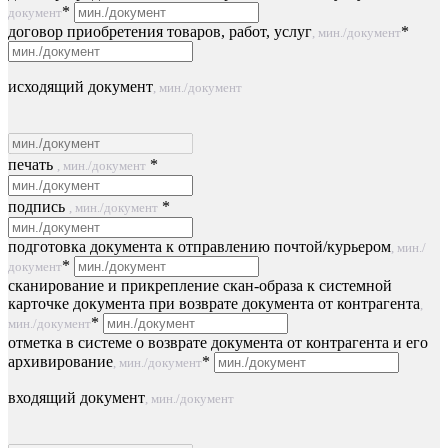
*
документ
договор приобретения товаров, работ, услуг
*
, мин./документ
исходящий документ
, мин./документ
печать
*
, мин./документ
подпись
*
, мин./документ
подготовка документа к отправлению почтой/курьером
, мин./
*
документ
сканирование и прикрепление скан-образа к системной
карточке документа при возврате документа от контрагента
,
*
мин./документ
отметка в системе о возврате документа от контрагента и его
архивирование
*
, мин./документ
входящий документ
, мин./документ