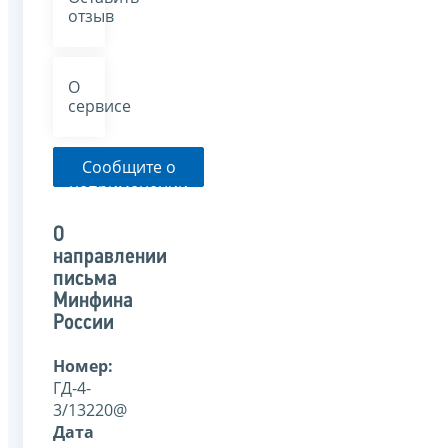
отзыв
О
сервисе
Сообщите о
неприменении
налоговым
органом
О
указанного
направлении
письма
письма
Минфина
России
Номер:
ГД-4-
3/13220@
Дата