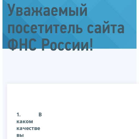
Уважаемый
посетитель сайта
ФНС России!
1. В
каком
качестве
вы