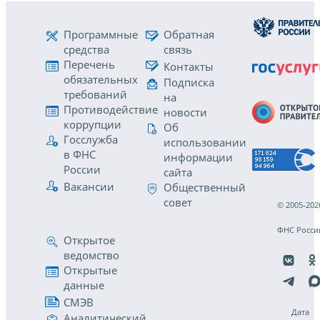
Программные
Обратная
средства
связь
Перечень
Контакты
обязательных
Подписка
требований
на
Противодействие
новости
коррупции
Об
Госслужба
использовании
в ФНС
информации
России
сайта
Вакансии
Общественный
совет
© 2005-202
ФНС Росси
Открытое
ведомство
Открытые
данные
СМЭВ
Дата
Аналитический