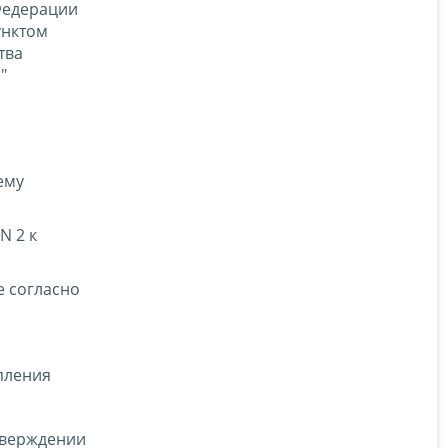
 Федерации
пунктом
тва
"
ему
N 2 к
е согласно
пления
тверждении