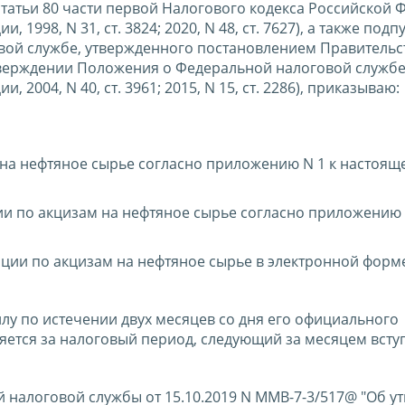
7 статьи 80 части первой Налогового кодекса Российской
1998, N 31, ст. 3824; 2020, N 48, ст. 7627), а также под
овой службе, утвержденного постановлением Правительс
утверждении Положения о Федеральной налоговой службе
2004, N 40, ст. 3961; 2015, N 15, ст. 2286), приказываю:
на нефтяное сырье согласно приложению N 1 к настоящ
и по акцизам на нефтяное сырье согласно приложению 
ции по акцизам на нефтяное сырье в электронной форм
силу по истечении двух месяцев со дня его официального
яется за налоговый период, следующий за месяцем всту
й налоговой службы от 15.10.2019 N ММВ-7-3/517@ "Об у