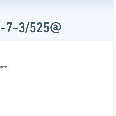
Д-7-3/525@
также