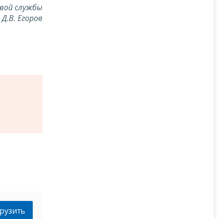
вой службы
Д.В. Егоров
рузить