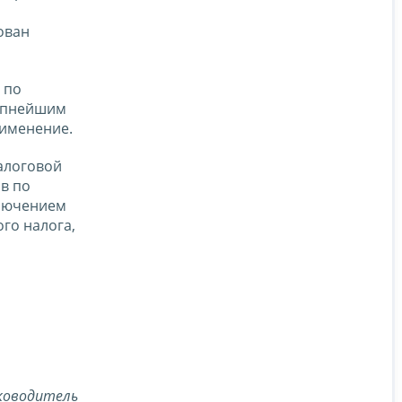
ован
 по
рупнейшим
рименение.
алоговой
в по
ключением
го налога,
ководитель