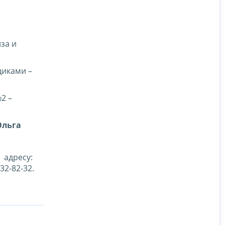
за и
щиками –
2 –
Ольга
 адресу:
32-82-32.