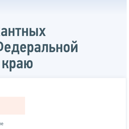
кантных
Федеральной
 краю
ие