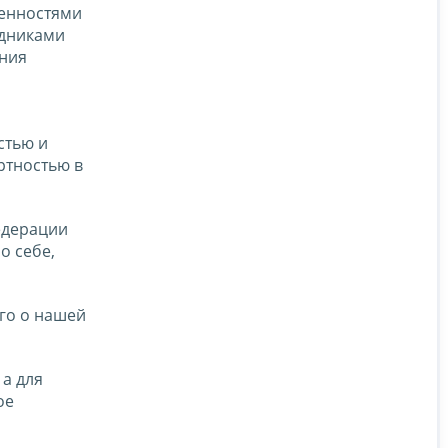
бенностями
удниками
ения
стью и
ртностью в
едерации
о себе,
го о нашей
 а для
ое