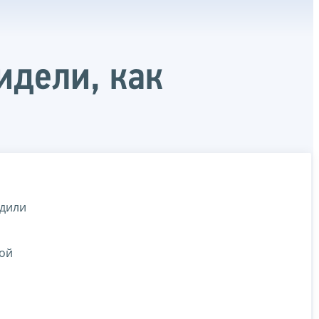
идели, как
одили
кой