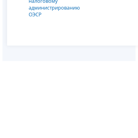
налоговому
администрированию
ОЭСР