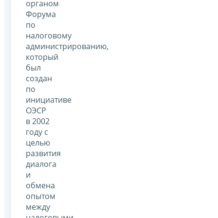
органом
Форума
по
налоговому
администрированию,
который
был
создан
по
инициативе
ОЭСР
в 2002
году с
целью
развития
диалога
и
обмена
опытом
между
налоговыми