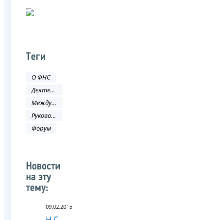
Теги
О ФНС
Деятельность ФНС
Международное сотрудничество
Руководитель ФНС России
Форум
Новости
на эту
тему:
09.02.2015
Н.С.