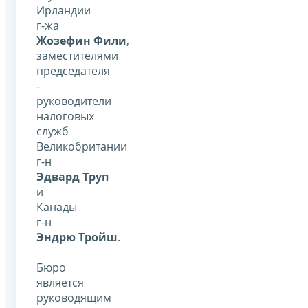
Ирландии
г-жа
Жозефин Фили
,
заместителями
председателя
-
руководители
налоговых
служб
Великобритании
г-н
Эдвард Труп
и
Канады
г-н
Эндрю Тройш
.
Бюро
является
руководящим