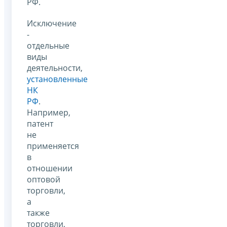
РФ.
Исключение
-
отдельные
виды
деятельности,
установленные
НК
РФ
.
Например,
патент
не
применяется
в
отношении
оптовой
торговли,
а
также
торговли,