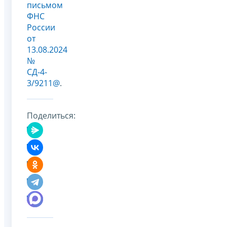
письмом
ФНС
России
от
13.08.2024
№
СД-4-
3/9211@
.
Поделиться: