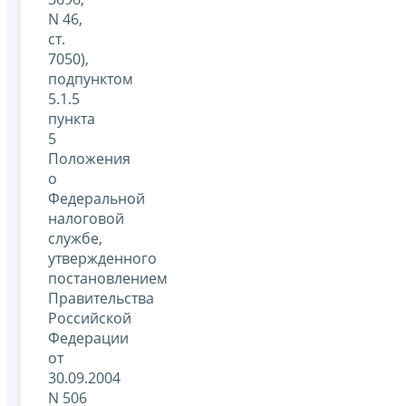
N 46,
ст.
7050),
подпунктом
5.1.5
пункта
5
Положения
о
Федеральной
налоговой
службе,
утвержденного
постановлением
Правительства
Российской
Федерации
от
30.09.2004
N 506