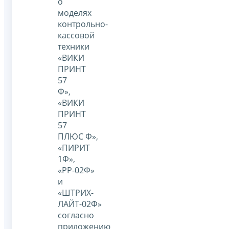
о
моделях
контрольно-
кассовой
техники
«ВИКИ
ПРИНТ
57
Ф»,
«ВИКИ
ПРИНТ
57
ПЛЮС Ф»,
«ПИРИТ
1Ф»,
«РР-02Ф»
и
«ШТРИХ-
ЛАЙТ-02Ф»
согласно
приложению