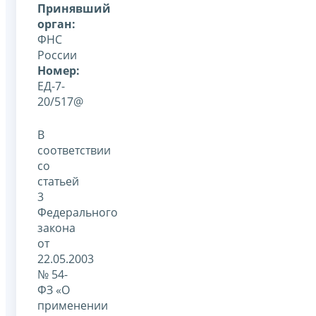
Принявший
орган:
ФНС
России
Номер:
ЕД-7-
20/517@
В
соответствии
со
статьей
3
Федерального
закона
от
22.05.2003
№ 54-
ФЗ «О
применении