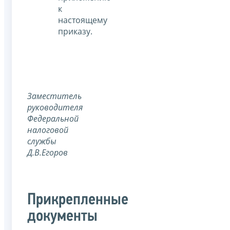
к
настоящему
приказу.
Заместитель
руководителя
Федеральной
налоговой
службы
Д.В.Егоров
Прикрепленные
документы