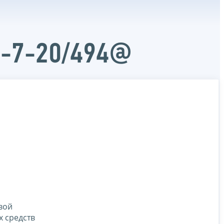
Д-7-20/494@
вой
х средств