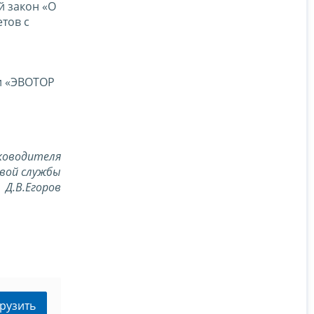
й закон «О
тов с
ки «ЭВОТОР
ководителя
вой службы
Д.В.Егоров
рузить