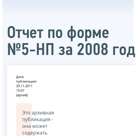
Отчет по форме
№5-НП за 2008 год
Дата
публикации:
29.11.2011
15:07
(архив)
Это архивная
публикация -
она может
содержать