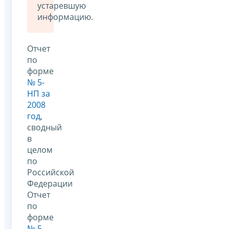
устаревшую
информацию.
Отчет
по
форме
№ 5-
НП за
2008
год
,
сводный
в
целом
по
Российской
Федерации
Отчет
по
форме
№ 5-