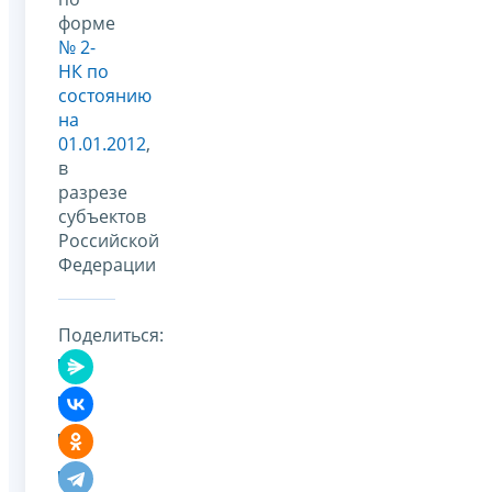
форме
№ 2-
НК по
состоянию
на
01.01.2012
,
в
разрезе
субъектов
Российской
Федерации
Поделиться: