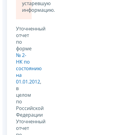
устаревшую
информацию.
Уточненный
отчет
по
форме
№ 2-
НК по
состоянию
на
01.01.2012
,
в
целом
по
Российской
Федерации
Уточненный
отчет
по