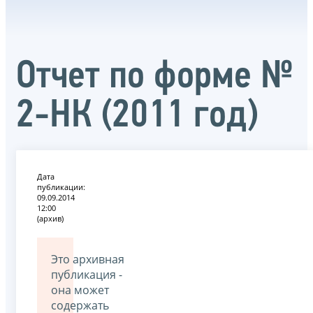
Отчет по форме №
2-НК (2011 год)
Дата
публикации:
09.09.2014
12:00
(архив)
Это архивная
публикация -
она может
содержать