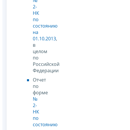
№
2-
НК
по
состоянию
на
01.10.2013
,
в
целом
по
Российской
Федерации
Отчет
по
форме
№
2-
НК
по
состоянию