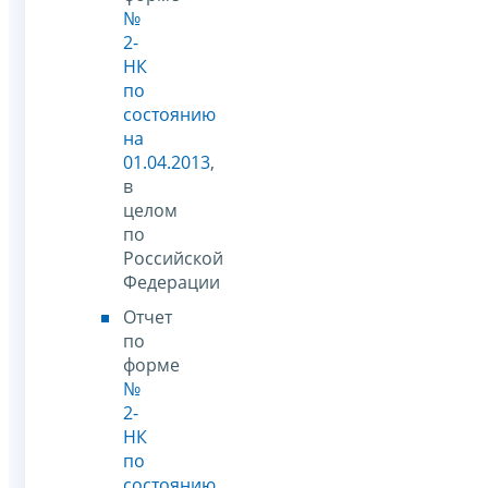
№
2-
НК
по
состоянию
на
01.04.2013
,
в
целом
по
Российской
Федерации
Отчет
по
форме
№
2-
НК
по
состоянию