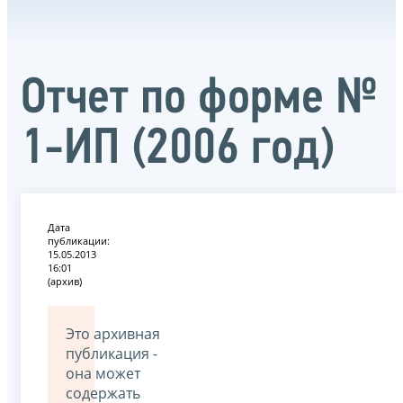
Отчет по форме №
1-ИП (2006 год)
Дата
публикации:
15.05.2013
16:01
(архив)
Это архивная
публикация -
она может
содержать