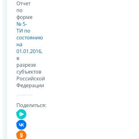
Отчет
по
форме
№ 5-
ТИ по
состоянию
на
01.01.2016
,
в
разрезе
субъектов
Российской
Федерации
Поделиться: