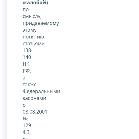
жалобой)
по
смыслу,
придаваемому
этому
понятию
статьями
138-
140
НК
РФ,
а
также
Федеральными
законами
от
08.08.2001
№
129-
ФЗ,
от