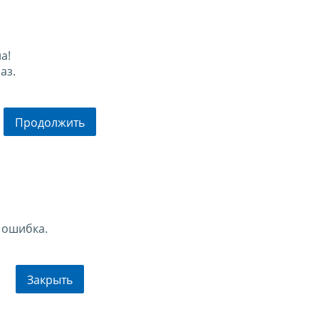
а!
аз.
Продолжить
 ошибка.
Закрыть