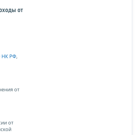
оходы от
9 НК РФ
,
нения от
сии от
йской