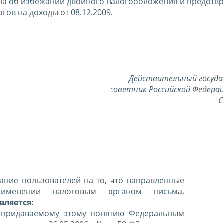
на об избежании двойного налогообложения и предот
ов на доходы от 08.12.2009.
Действительный госуд
советник Российской Федерац
С
ние пользователей на то, что направленные
именении налоговым органом письма,
вляется:
 придаваемому этому понятию Федеральным