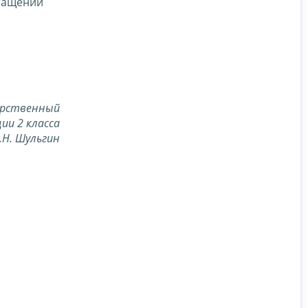
вращении
арственный
ии 2 класса
.Н. Шульгин