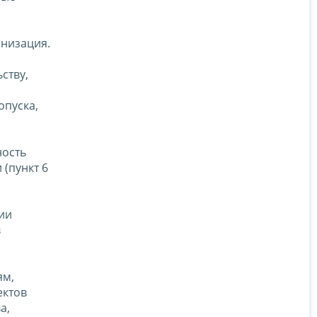
анизация.
ству,
опуска,
ность
(пункт 6
ии
в
ям,
ектов
а,