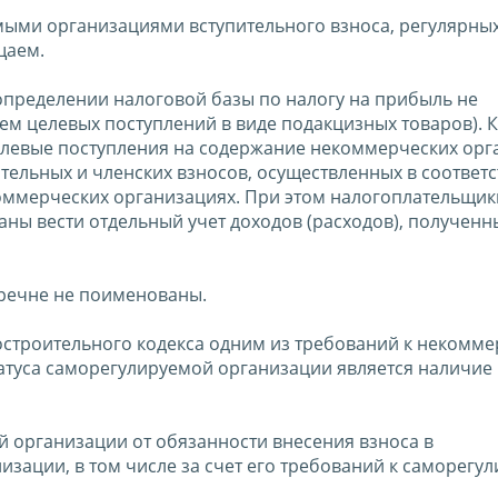
мыми организациями вступительного взноса, регулярных
щаем.
и определении налоговой базы по налогу на прибыль не
м целевых поступлений в виде подакцизных товаров). К
целевые поступления на содержание некоммерческих орг
тельных и членских взносов, осуществленных в соответс
ммерческих организациях. При этом налогоплательщики
ны вести отдельный учет доходов (расходов), полученн
речне не поименованы.
радостроительного кодекса одним из требований к некомм
атуса саморегулируемой организации является наличие
 организации от обязанности внесения взноса в
ации, в том числе за счет его требований к саморегу