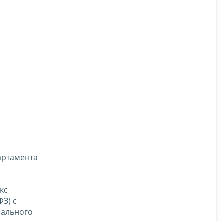
я
артамента
кс
З) с
рального