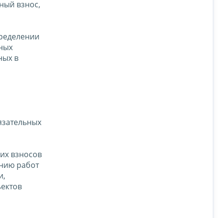
ный взнос,
пределении
ьных
ных в
язательных
ких взносов
ению работ
и,
ъектов