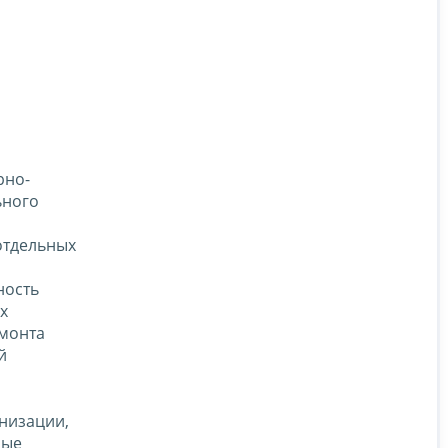
рно-
ьного
отдельных
ность
х
емонта
й
анизации,
ные