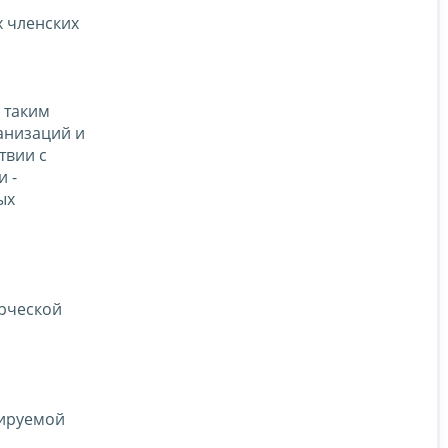
 членских
 таким
анизаций и
твии с
 -
ых
ерческой
лируемой