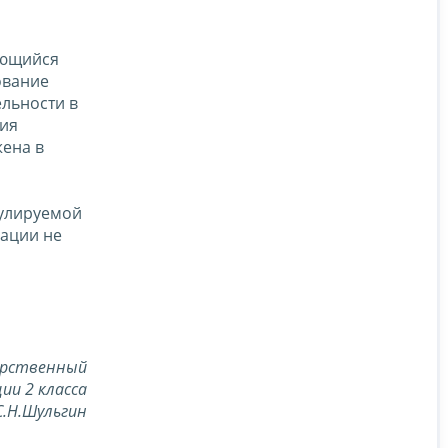
яющийся
ование
льности в
ния
жена в
гулируемой
зации не
арственный
ии 2 класса
С.Н.Шульгин