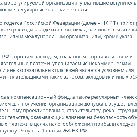
саморегулируемой организации, уплатившие вступитель
ающие регулярные членские взносы.
го кодекса Российской Федерации (далее – НК РФ) при о
ются расходы в виде взносов, вкладов и иных обязател
изациям и международным организациям, кроме указан
НК РФ к прочим расходам, связанным с производством и
обязательные платежи, уплачиваемые некоммерческим
ов и иных обязательных платежей является условием для
и - плательщиками таких взносов, вкладов или иных об
носа в компенсационный фонд, а также регулярных членс
вием для получения организацией допуска к осуществл
ельному проектированию, строительству, реконструкци
роительства, оказывающих влияние на безопасность об
нные платежи в целях налогообложения прибыли следует
ункту 29 пункта 1 статьи 264 НК РФ.