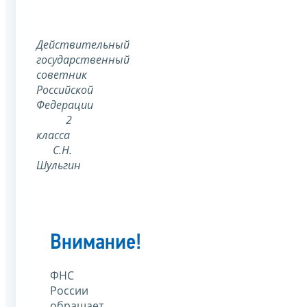
Действительный
государственный
советник
Российской
Федерации
2
класса
С.Н.
Шульгин
Внимание!
ФНС
России
обращает