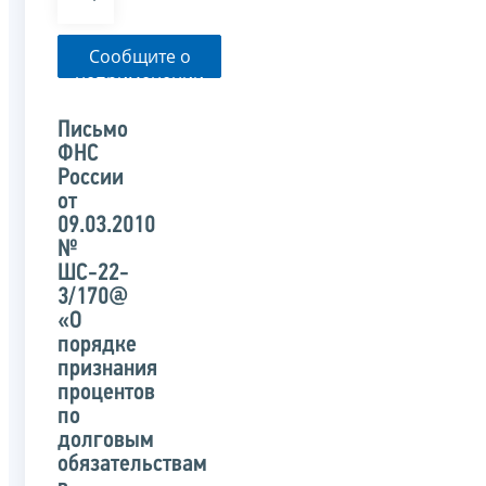
Сообщите о
неприменении
налоговым
органом
Письмо
указанного
ФНС
письма
России
от
09.03.2010
№
ШС-22-
3/170@
«О
порядке
признания
процентов
по
долговым
обязательствам