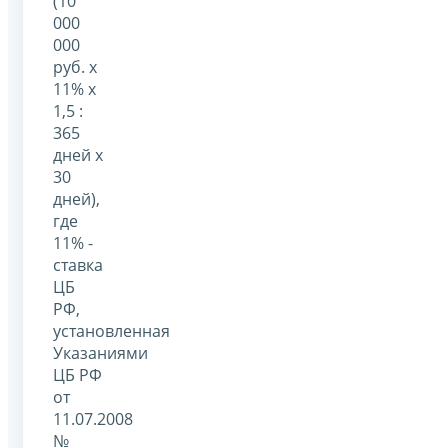
(10
000
000
руб. x
11% x
1,5 :
365
дней x
30
дней),
где
11% -
ставка
ЦБ
РФ,
установленная
Указаниями
ЦБ РФ
от
11.07.2008
№