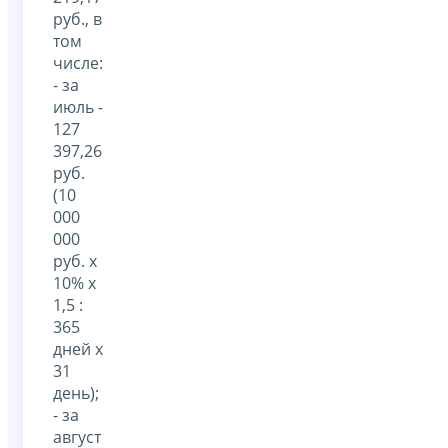
руб., в
том
числе:
- за
июль -
127
397,26
руб.
(10
000
000
руб. x
10% x
1,5 :
365
дней x
31
день);
- за
август