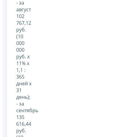
- за
август
102
767,12
руб.
(10
000
000
руб. x
11% x
1,1 :
365
дней x
31
день);
- за
сентябрь
135
616,44
руб.