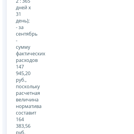
2 : 365
дней x
31
день);
- за
сентябрь
-
сумму
фактических
расходов
147
945,20
руб.,
поскольку
расчетная
величина
норматива
составит
164
383,56
руб.