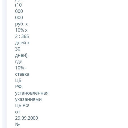
(10
000
000
руб. x
10% x
2 : 365
дней x
30
дней),
где
10% -
ставка
ЦБ
РФ,
установленная
указаниями
ЦБ РФ
от
29.09.2009
№