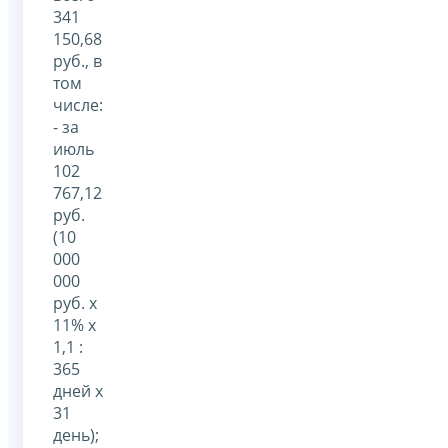
341
150,68
руб., в
том
числе:
- за
июль
102
767,12
руб.
(10
000
000
руб. x
11% x
1,1 :
365
дней x
31
день);