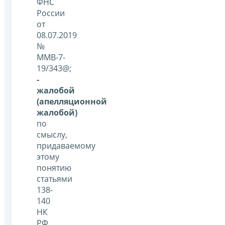
ФНС
России
от
08.07.2019
№
ММВ-7-
19/343@;
-
жалобой
(апелляционной
жалобой)
по
смыслу,
придаваемому
этому
понятию
статьями
138-
140
НК
РФ,