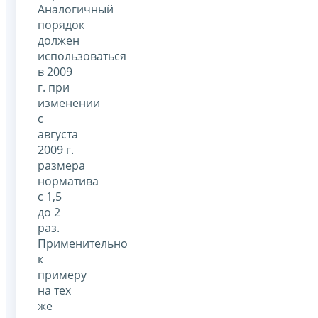
Аналогичный
порядок
должен
использоваться
в 2009
г. при
изменении
с
августа
2009 г.
размера
норматива
с 1,5
до 2
раз.
Применительно
к
примеру
на тех
же