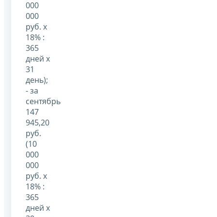
000
000
руб. x
18% :
365
дней x
31
день);
- за
сентябрь
147
945,20
руб.
(10
000
000
руб. x
18% :
365
дней x