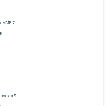
№ ММВ-7-
в
 пункта 5
й