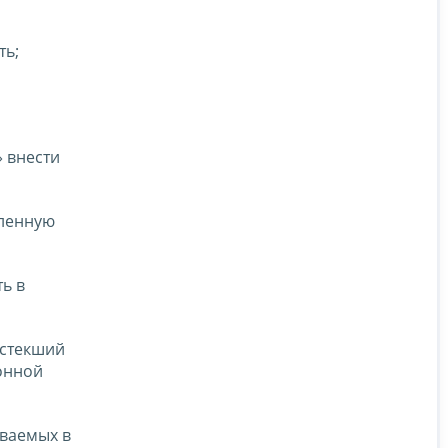
ть;
 внести
вленную
ь в
истекший
онной
аваемых в