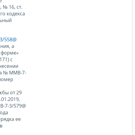
е
 № 16, ст.
го кодекса
льный
-3/558@
ния, а
й форме»
71) с
несении
да № ММВ-7-
 номер
жбы от 29
01.2019,
В-7-3/579@
года
рядка ее
в