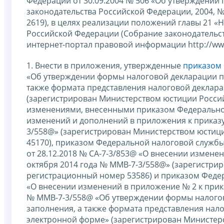
Федерации от 30.09.2004 № 506 «Об утверждении
законодательства Российской Федерации, 2004, № 40, 
2619), в целях реализации положений главы 21 «
Российской Федерации (Собрание законодательств
интернет-портал правовой информации http://www
1. Внести в приложения, утвержденные
приказом 
«Об утверждении формы налоговой декларации по
также формата представления налоговой деклара
(зарегистрирован Министерством юстиции Россий
изменениями, внесенными приказом Федеральной
изменений и дополнений в приложения к приказу
3/558@» (зарегистрирован Министерством юстиц
45170), приказом Федеральной налоговой служб
от 28.12.2018 № СА-7-3/853@ «О внесении измене
октября 2014 года № ММВ-7-3/558@» (зарегистри
регистрационный номер 53586) и приказом Федер
«О внесении изменений в приложение № 2 к прик
№ ММВ-7-3/558@ «Об утверждении формы налогово
заполнения, а также формата представления нал
электронной форме» (зарегистрирован Министерс