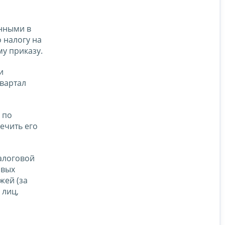
анными в
 налогу на
у приказу.
и
квартал
 по
ечить его
алоговой
овых
жей (за
 лиц,