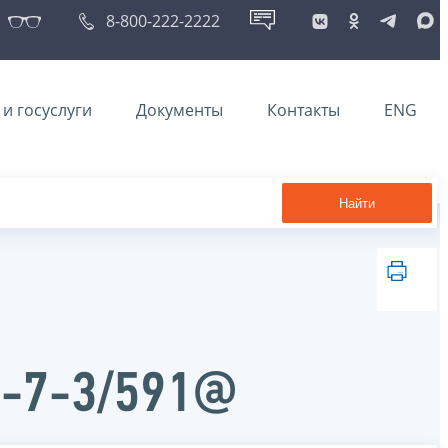
8-800-222-2222
и госуслуги
Документы
Контакты
ENG
Найти
Д-7-3/591@