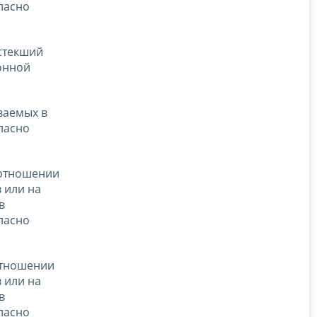
ласно
истекший
онной
ваемых в
ласно
 отношении
 или на
в
ласно
отношении
 или на
в
ласно