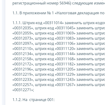
регистрационный номер 56946) следующие измен
1.1. В приложении № 1 «Налоговая декларация по
1.1.1. Штрих-код «00311014» заменить штрих-код
«00312035», штрих-код «00311045» заменить штри
«00312059», штрих-код «00311069» заменить штри
«00312073», штрих-код «00311083» заменить штри
«00312097», штрих-код «00311106» заменить штри
«00312110», штрих-код «00311120» заменить штри
«00312134», штрих-код «00311144» заменить штри
«00312158», штрих-код «00311168» заменить штри
«00312172», штрих-код «00311182» заменить штри
«00312196», штрих-код «00311205» заменить штри
«00312219», штрих-код «00311229» заменить штри
«00312233», штрих-код «00311243» заменить штри
«00312257», штрих-код «00311267» заменить штри
«00312271»;
1.1.2. На странице 001: