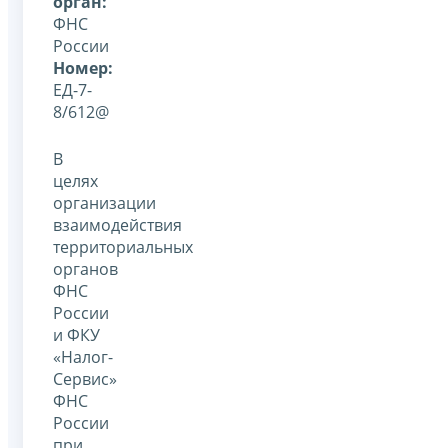
орган:
ФНС
России
Номер:
ЕД-7-
8/612@
В
целях
организации
взаимодействия
территориальных
органов
ФНС
России
и ФКУ
«Налог-
Сервис»
ФНС
России
при