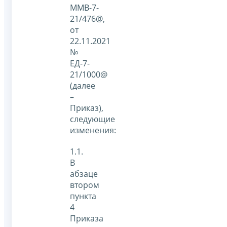
ММВ-7-
21/476@,
от
22.11.2021
№
ЕД-7-
21/1000@
(далее
–
Приказ),
следующие
изменения:
1.1.
В
абзаце
втором
пункта
4
Приказа