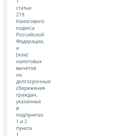
1
статьи
219
Налогового
кодекса
Российской
Федерации,
и
(или)
налоговых
вычетов
на
долгосрочные
сбережения
граждан,
указанных
в
подпунктах
1 и 2
пункта
1