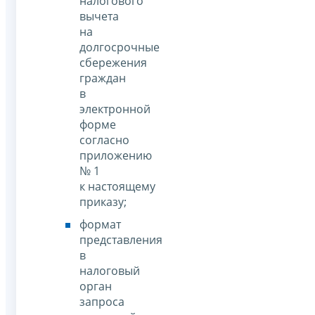
налогового
вычета
на
долгосрочные
сбережения
граждан
в
электронной
форме
согласно
приложению
№ 1
к настоящему
приказу;
формат
представления
в
налоговый
орган
запроса